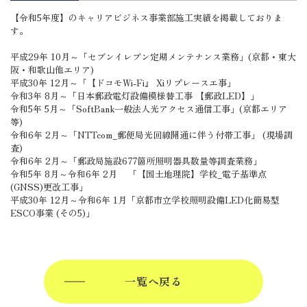
【令和5年度】のキャリアビジネス事業部施工実績を掲載しておりま
す。
平成29年 10月～「セブンイレブン定期メンテナンス業務」(京都・東大
阪・和歌山他エリア)
平成30年 12月～「【ドコモWi-Fi』 Xiリプレースエ事」
令和3年 8月～「日本郵政電灯設備模様替工事 【郵政LED】」
令和5年 5月～「SoftBank一般法人光アクセス通信工事」(京都エリア
等)
令和6年 2月～「NTTcom_郵便局光回線開通に伴う付帯工事」 (現場調
査)
令和6年 2月～「郵政局施設677箇所照明器具数量等調査業務」
令和5年 8月～令和6年 2月 「【国土地理院】学校_電子基準点
(GNSS)更改工事」
平成30年 12月～令和6年 1月「京都市立学校照明設備LED化簡易型
ESCO事業 (その5)」
一覧へ戻る